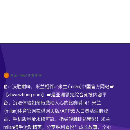
🧧✅决胜巅峰，米兰相伴✅米兰·(milan)中国官方网站👑
【ahweizhong.com】👑是亚洲领先综合竞技内容平
台，沉浸体验如亲历激动人心的比赛瞬间！米兰
·(milan)体育官网提供网页版/APP双入口灵活注册登
录，手机版地址永续可靠，指尖轻触即达精彩！米兰
milan携手运动精英，分享胜利喜悦与成长故事，全心