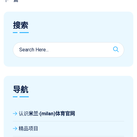
搜索
导航
认识
米兰·(milan)体育官网
精品项目