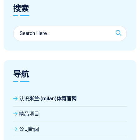
搜索
导航
认识
米兰·(milan)体育官网
精品项目
公司新闻