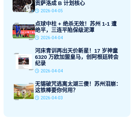
贡萨洛成 B 计划核心
2026-04-05
点球中柱 + 绝杀无效！苏州 1-1 遭
绝平，三连平陷保级泥潭
2026-04-04
河床青训再出天价新星！17 岁神童
6320 万欧加盟皇马，创阿根廷转会
纪录
2026-04-04
无锡破咒逃离太湖三傻！苏州泪崩：
这铁棒要你何用？
2026-04-03