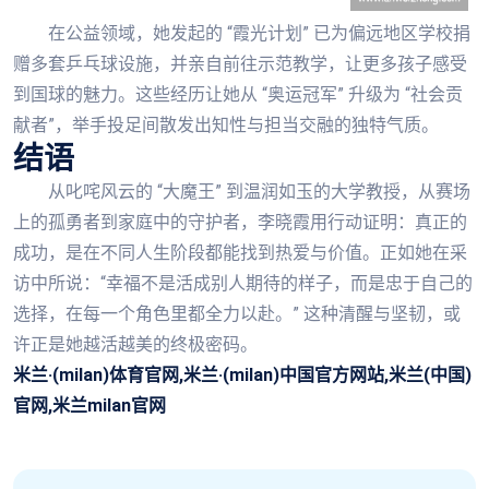
在公益领域，她发起的 “霞光计划” 已为偏远地区学校捐
赠多套乒乓球设施，并亲自前往示范教学，让更多孩子感受
到国球的魅力。这些经历让她从 “奥运冠军” 升级为 “社会贡
献者”，举手投足间散发出知性与担当交融的独特气质。
结语
从叱咤风云的 “大魔王” 到温润如玉的大学教授，从赛场
上的孤勇者到家庭中的守护者，李晓霞用行动证明：真正的
成功，是在不同人生阶段都能找到热爱与价值。正如她在采
访中所说：“幸福不是活成别人期待的样子，而是忠于自己的
选择，在每一个角色里都全力以赴。” 这种清醒与坚韧，或
许正是她越活越美的终极密码。
米兰·(milan)体育官网,米兰·(milan)中国官方网站,米兰(中国)
官网,米兰milan官网