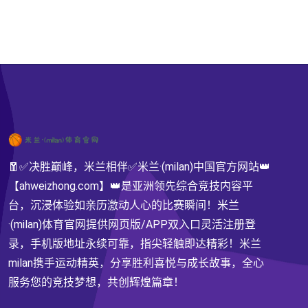
🧧✅决胜巅峰，米兰相伴✅米兰·(milan)中国官方网站👑
【ahweizhong.com】👑是亚洲领先综合竞技内容平
台，沉浸体验如亲历激动人心的比赛瞬间！米兰
·(milan)体育官网提供网页版/APP双入口灵活注册登
录，手机版地址永续可靠，指尖轻触即达精彩！米兰
milan携手运动精英，分享胜利喜悦与成长故事，全心
服务您的竞技梦想，共创辉煌篇章！