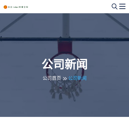
公司新闻
公司首页
公司新闻