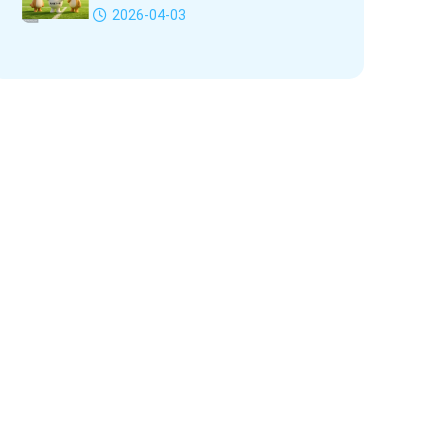
2026-04-03