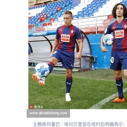
主教练何塞巴 - 埃切贝里亚在续约后明确表示