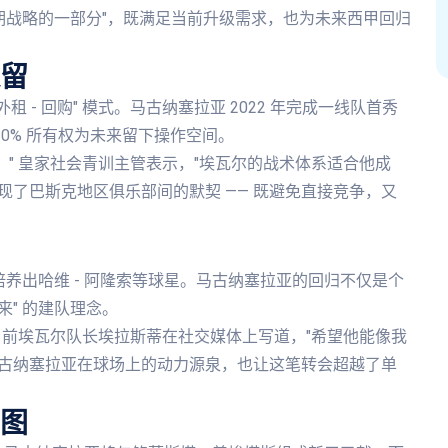
长期战略的一部分"，既满足当前升级需求，也为未来西甲回归
留
租 - 回购" 模式。马古纳塞拉亚 2022 年完成一线队首秀
0% 所有权为未来留下操作空间。
" 皇家社会青训主管表示，"埃瓦尔的战术体系适合他成
现了巴斯克地区俱乐部间的默契 —— 既避免直接竞争，又
培养出哈维 - 阿隆索等球星。马古纳塞拉亚的回归不仅是个
来" 的建队理念。
 前埃瓦尔队长埃拉斯蒂在社交媒体上写道，"希望他能像我
马古纳塞拉亚在球场上的动力源泉，也让这笔转会超越了单
图