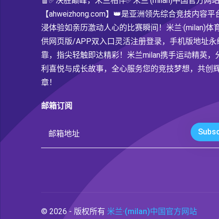
🧧✅决胜巅峰，米兰相伴✅米兰·(milan)中国官方网站
【ahweizhong.com】👑是亚洲领先综合竞技内容
浸体验如亲历激动人心的比赛瞬间！米兰·(milan)体
供网页版/APP双入口灵活注册登录，手机版地址永
靠，指尖轻触即达精彩！米兰milan携手运动精英，
利喜悦与成长故事，全心服务您的竞技梦想，共创
章！
邮箱订阅
Subsc
© 2026 - 版权所有
米兰·(milan)中国官方网站