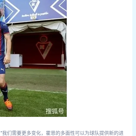
："我们需要更多变化，霍恩的多面性可以为球队提供新的进